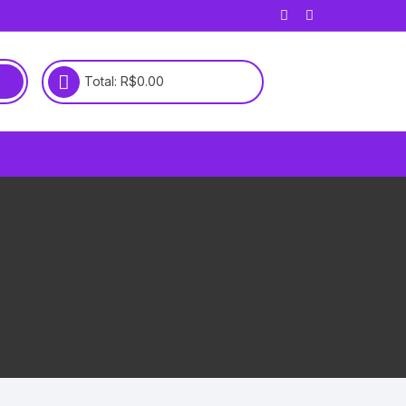
Total:
R$
0.00