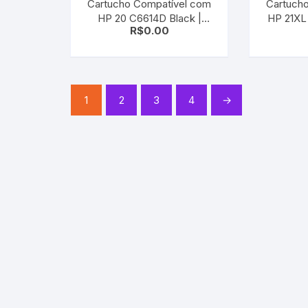
Cartucho Compatível com
Cartuch
HP 20 C6614D Black |
HP 21XL
R$
0.00
Deskjet 610c/ 610cl/ 612c/
D1320
630/ 632/ 640/ 640c
1
2
3
4
→