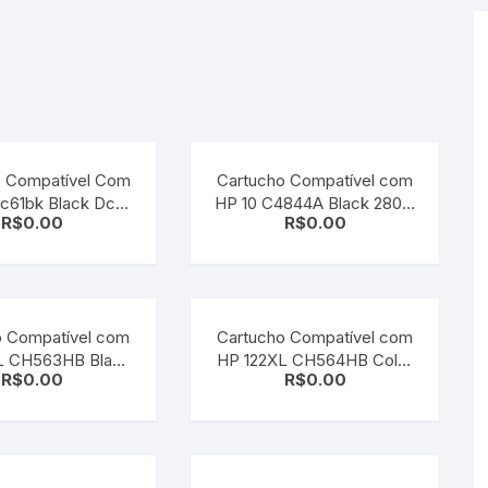
o Compatível Com
Cartucho Compatível com
Lc61bk Black Dcp-
HP 10 C4844A Black 2800,
R$
0.00
R$
0.00
165c
1200d, 2300dtn, 2300n,
Designjet 70, 110plus,
110plus nr,110plus r, 800
o Compatível com
Cartucho Compatível com
L CH563HB Black
HP 122XL CH564HB Color
R$
0.00
R$
0.00
1000/ 2000/ 2050/
| deskjet 1000 / 2000 /
3050
2050 / 3050