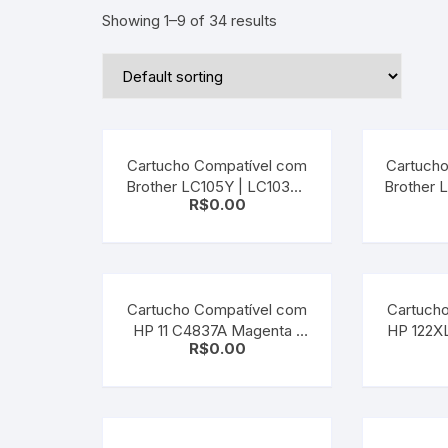
Showing 1–9 of 34 results
Cartucho Compatível com
Cartuch
Brother LC105Y | LC103Y |
Brother 
R$
0.00
LC107Y Yellow
Cartucho Compatível com
Cartuch
HP 11 C4837A Magenta |
HP 122X
R$
0.00
Deskjet 10/ 20/ 50/ 70/ 100/
deskjet 
110/ 120/ 9110