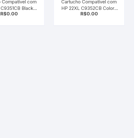
o Compatível com
Cartucho Compatível com
 C9351CB Black |
HP 22XL C9352CB Color |
R$
0.00
R$
0.00
/ D1330/ D1341
D1320/ D1330/ D1341/
D1360