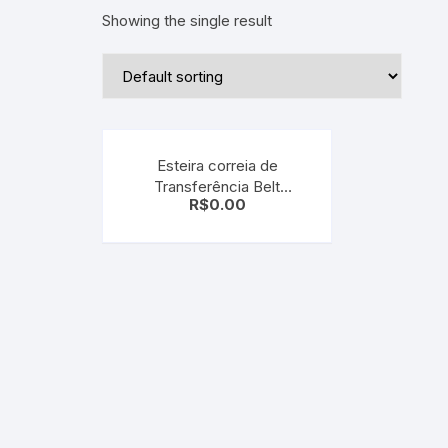
Showing the single result
Esteira correia de
Transferência Belt
R$
0.00
C911/C931/C941/C942
45531223