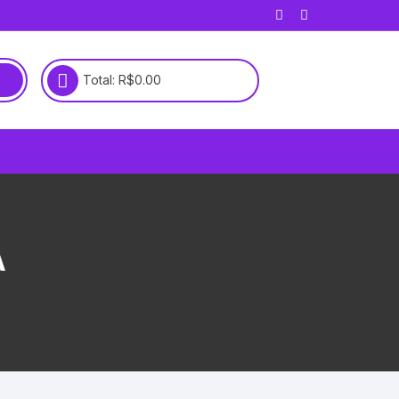
Total:
R$
0.00
A