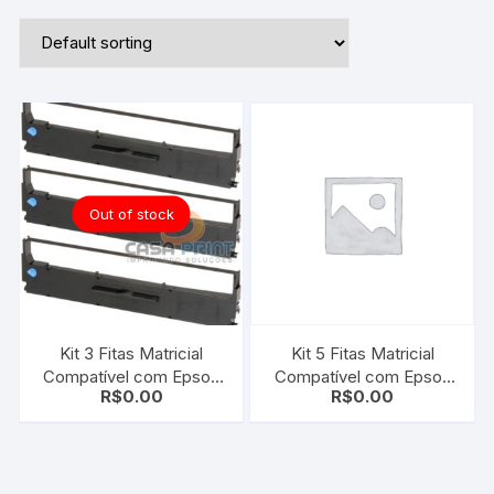
Out of stock
Kit 3 Fitas Matricial
Kit 5 Fitas Matricial
Compatível com Epson
Compatível com Epson
R$
0.00
R$
0.00
S015631
ERC-05