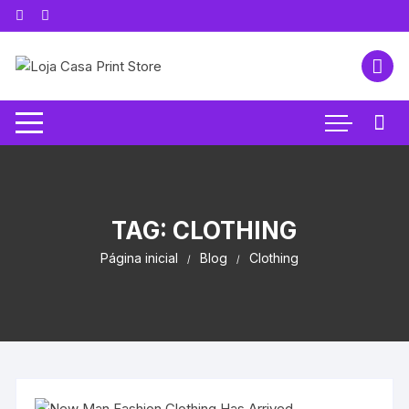
Pular
para
o
conteúdo
TAG:
CLOTHING
Página inicial
Blog
Clothing