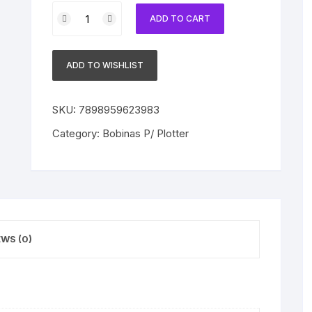
Bobina
ADD TO CART
de
Papel
Photo
ADD TO WISHLIST
Cast
Glossy
180g
SKU:
7898959623983
432mmx30m
Category:
Bobinas P/ Plotter
Tubo
2"
quantity
EWS (0)