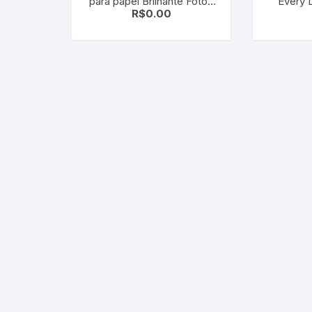
para papel Brilhante Fotos
Every 
R$
0.00
Gravuras WATERPROOF
610m
waterproof 250Ml