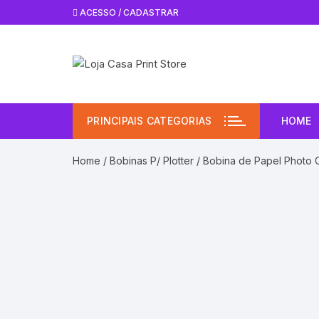
Pular
ACESSO / CADASTRAR
para
o
conteúdo
PRINCIPAIS CATEGORIAS
HOME
Home
/
Bobinas P/ Plotter
/ Bobina de Papel Photo