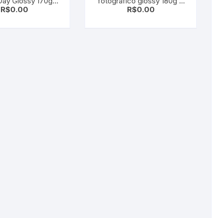
Day Glossy 170g
fotográfico glossy 180g A
R$
0.00
R$
0.00
mx30m Tubo 2
Prova D,gua pacote 20
Folhas