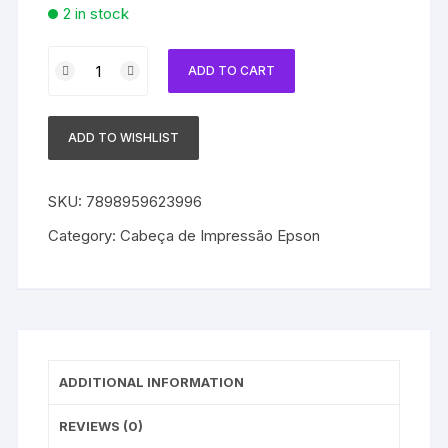
2 in stock
Cabeça
ADD TO CART
de
Impressão
Epson
ADD TO WISHLIST
F-
151010
|
SKU:
7898959623996
R200
Category:
Cabeça de Impressão Epson
|
R210
|
R220
|
R230
ADDITIONAL INFORMATION
|
R300
REVIEWS (0)
quantity