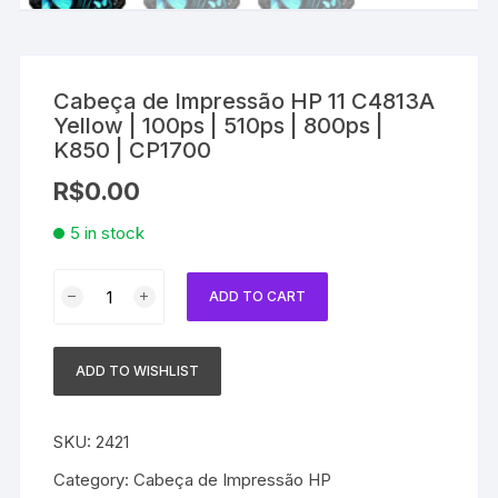
Cabeça de Impressão HP 11 C4813A
Yellow | 100ps | 510ps | 800ps |
K850 | CP1700
R$
0.00
5 in stock
Cabeça
ADD TO CART
de
Impressão
HP
ADD TO WISHLIST
11
C4813A
Yellow
SKU:
2421
|
Category:
Cabeça de Impressão HP
100ps