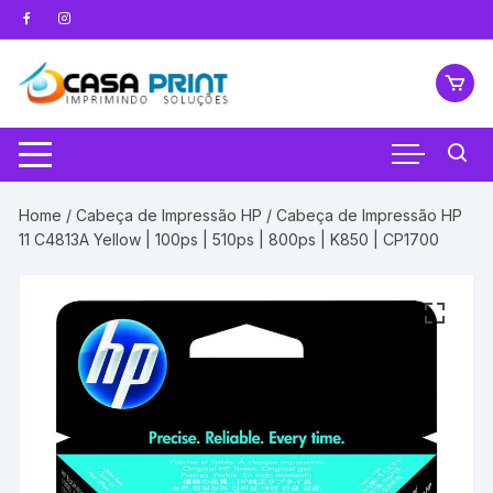
Pular
para
o
conteúdo
Home
/
Cabeça de Impressão HP
/ Cabeça de Impressão HP
11 C4813A Yellow | 100ps | 510ps | 800ps | K850 | CP1700