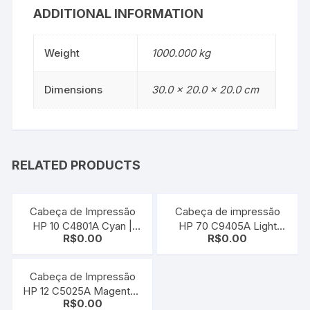
ADDITIONAL INFORMATION
Weight
1000.000 kg
Dimensions
30.0 × 20.0 × 20.0 cm
RELATED PRODUCTS
Cabeça de Impressão
Cabeça de impressão
HP 10 C4801A Cyan |
HP 70 C9405A Light
R$
0.00
R$
0.00
2000C | 2500C
Magenta | Light Cyan |
Z2100 | Z5200 | L3S81A |
B9180
Cabeça de Impressão
HP 12 C5025A Magenta |
R$
0.00
HP 3000