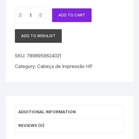
Cabeça
ADD TO CART
de
Impressão
HP
ADD TO WISHLIST
80
C4822A
Magenta
SKU:
7898959624021
|
Category:
Cabeça de Impressão HP
1050
|
1055
quantity
ADDITIONAL INFORMATION
REVIEWS (0)