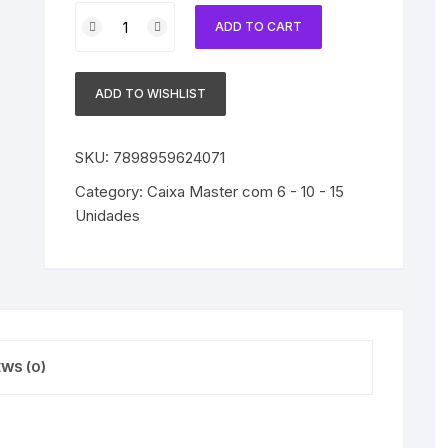
Caixa
ADD TO CART
15
Unid
Toner
ADD TO WISHLIST
HP
125A
Compatível
SKU:
7898959624071
com
Category:
Caixa Master com 6 - 10 - 15
CB543A
Unidades
Magenta
CP1215
quantity
EWS (0)