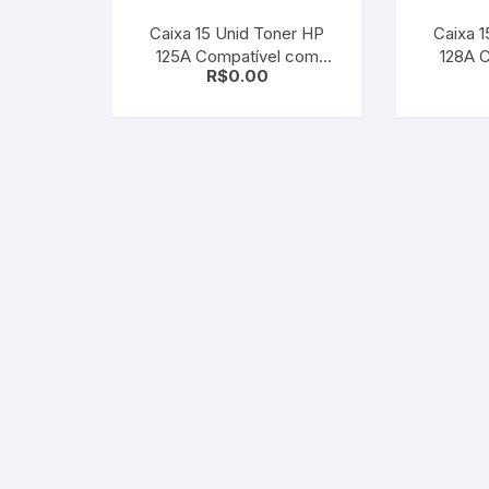
Caixa 15 Unid Toner HP
Caixa 15
125A Compatível com
128A 
R$
0.00
CB542A Yellow | CP1215
CE321A