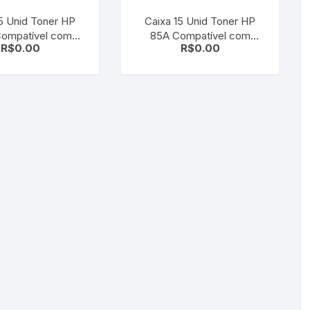
 Unid Toner HP
Caixa 15 Unid Toner HP
Compatível com
85A Compatível com
R$
0.00
R$
0.00
 Cyan | CM1415
CE285A Black | P1102