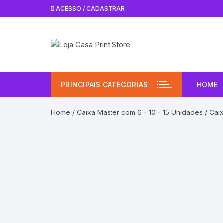
Pular
ACESSO / CADASTRAR
para
o
conteúdo
PRINCIPAIS CATEGORIAS
HOME
Home
/
Caixa Master com 6 - 10 - 15 Unidades
/ Cai