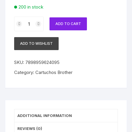
200 in stock
Cartucho
ADD TO CART
Brother
Original
LC505M
ADD TO WISHLIST
Magenta
|
SEM
SKU:
7898959624095
CAIXA
Category:
Cartuchos Brother
|
MFC-
J200
DCP-
J105
DCP-
ADDITIONAL INFORMATION
J100
quantity
REVIEWS (0)