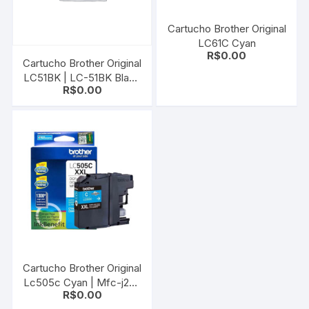
Cartucho Brother Original
LC61C Cyan
R$
0.00
Cartucho Brother Original
LC51BK | LC-51BK Black
R$
0.00
| DCP-130 | 330C |
540CN | MFC-240C |
440CN
Cartucho Brother Original
Lc505c Cyan | Mfc-j200
R$
0.00
Dcp-j105