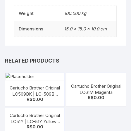
Weight
100.000 kg
Dimensions
15.0 × 15.0 × 10.0 cm
RELATED PRODUCTS
Cartucho Brother Original
Cartucho Brother Original
LC61M Magenta
LC509BK | LC-509BK
R$
0.00
R$
0.00
Black | SEM CAIXA |
MFC-J200 DCP-J105
DCP-J100
Cartucho Brother Original
LC51Y | LC-51Y Yellow |
R$
0.00
SEM CAIXA