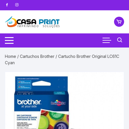
Pular
para
o
conteúdo
Home
/
Cartuchos Brother
/ Cartucho Brother Original LC61C
Cyan