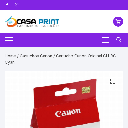
Pular
para
o
conteúdo
Home
/
Cartuchos Canon
/ Cartucho Canon Original CLI-8C
Cyan