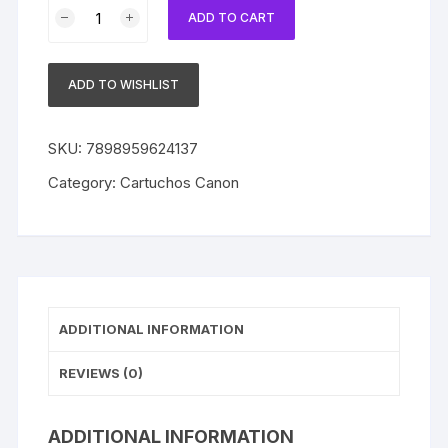
Cartucho
ADD TO CART
Canon
Original
CLI-
ADD TO WISHLIST
8C
Cyan
quantity
SKU:
7898959624137
Category:
Cartuchos Canon
ADDITIONAL INFORMATION
REVIEWS (0)
ADDITIONAL INFORMATION