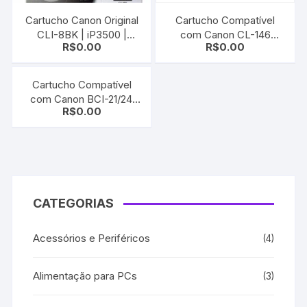
Cartucho Canon Original
Cartucho Compatível
CLI-8BK | iP3500 |
com Canon CL-146
R$
0.00
R$
0.00
iP4200 | iP4300 | iP4500
CL146 Color | MG2910 |
MG2410 | MG2510 |
iP2810
Cartucho Compatível
com Canon BCI-21/24
R$
0.00
Color e Black
CATEGORIAS
Acessórios e Periféricos
(4)
Alimentação para PCs
(3)