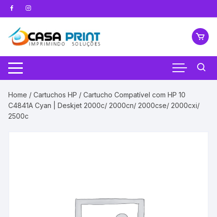
Pular
para
o
conteúdo
Home
/
Cartuchos HP
/ Cartucho Compatível com HP 10
C4841A Cyan | Deskjet 2000c/ 2000cn/ 2000cse/ 2000cxi/
2500c