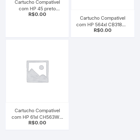
Cartucho Compatível
com HP 45 preto
R$
0.00
51645A | 6615NL
Cartucho Compatível
Universal
com HP 564xl CB318WL
R$
0.00
| CB323WN Cyan |
B8550/ C6350/ C6380/
D5460/ D7560
Cartucho Compatível
com HP 61xl CH563WN
R$
0.00
Black | HP Deskjet 3000
| HP Deskjet 2000