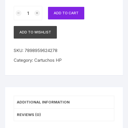
Cartucho
ADD TO CART
Compatível
com
HP
ADD TO WISHLIST
56
C6656AB
Black
SKU:
7898959624278
|
Category:
Cartuchos HP
Deskjet
450
/
5150
/
5550
ADDITIONAL INFORMATION
/
5650
REVIEWS (0)
/
5850