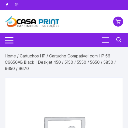
Pular
para
o
conteúdo
Home
/
Cartuchos HP
/ Cartucho Compatível com HP 56
C6656AB Black | Deskjet 450 / 5150 / 5550 / 5650 / 5850 /
9650 / 9670