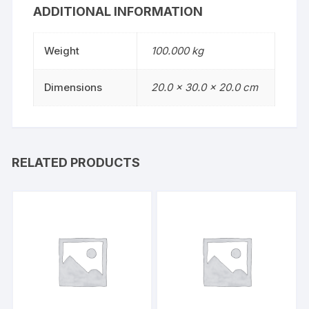
/
ADDITIONAL INFORMATION
9650
/
Weight
100.000 kg
9670
quantity
Dimensions
20.0 × 30.0 × 20.0 cm
RELATED PRODUCTS