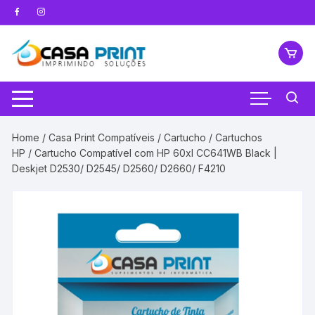
Pular
para
o
conteúdo
Home
/
Casa Print Compatíveis
/
Cartucho
/
Cartuchos
HP
/ Cartucho Compatível com HP 60xl CC641WB Black |
Deskjet D2530/ D2545/ D2560/ D2660/ F4210