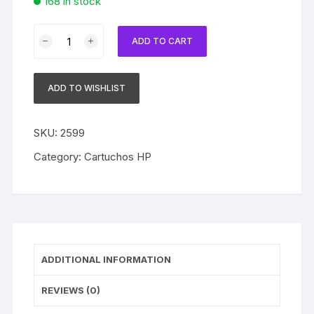
168 in stock
Cartucho
ADD TO CART
Compatível
com
HP
ADD TO WISHLIST
60xl
CC641WB
Black
SKU:
2599
|
Category:
Cartuchos HP
Deskjet
D2530/
D2545/
D2560/
D2660/
F4210
ADDITIONAL INFORMATION
quantity
REVIEWS (0)