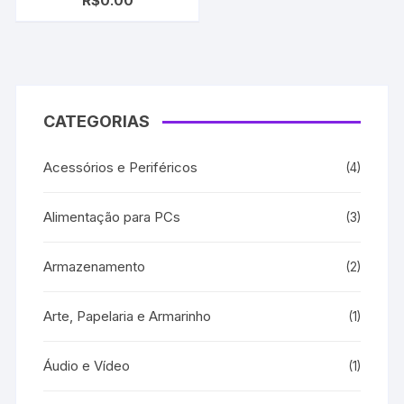
R$
0.00
Black 2800, 1200d,
2300dtn, 2300n,
Designjet 70, 110plus,
110plus nr,110plus r, 800
CATEGORIAS
Acessórios e Periféricos
(4)
Alimentação para PCs
(3)
Armazenamento
(2)
Arte, Papelaria e Armarinho
(1)
Áudio e Vídeo
(1)