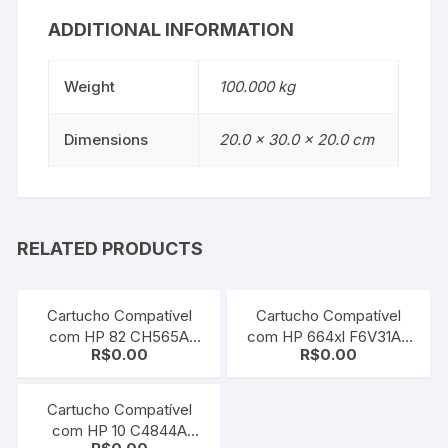
ADDITIONAL INFORMATION
Weight
100.000 kg
Dimensions
20.0 × 30.0 × 20.0 cm
RELATED PRODUCTS
Cartucho Compatível
Cartucho Compatível
com HP 82 CH565A
com HP 664xl F6V31AB
R$
0.00
R$
0.00
Black | 510 | 510ps | 111
Black | 3636 | 3776 |
3836 | 4536
Cartucho Compatível
com HP 10 C4844A