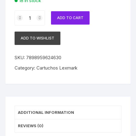
18 in stock
Cartucho
ADD TO CART
Compatível
com
Lexmark
ADD TO WISHLIST
18C0034
Black
quantity
SKU:
7898959624630
Category:
Cartuchos Lexmark
ADDITIONAL INFORMATION
REVIEWS (0)