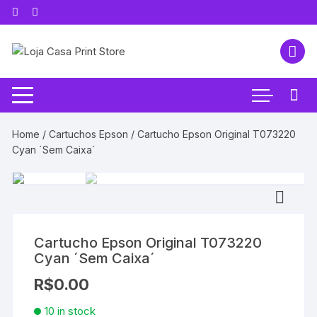
Pular
para
o
conteúdo
Home
/
Cartuchos Epson
/ Cartucho Epson Original T073220
Cyan ´Sem Caixa´
Cartucho Epson Original T073220
Cyan ´Sem Caixa´
R$
0.00
10 in stock