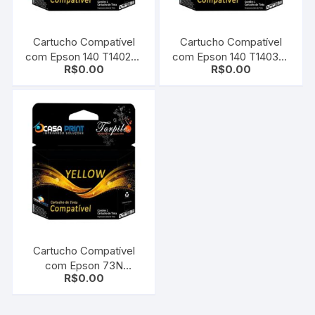
Cartucho Compatível
Cartucho Compatível
com Epson 140 T140220
com Epson 140 T140320
R$
0.00
R$
0.00
Cyan
Magenta
Cartucho Compatível
com Epson 73N
R$
0.00
T073420 Yellow