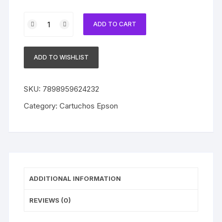
Cartucho
ADD TO CART
Epson
Original
T073220
ADD TO WISHLIST
Cyan
´Sem
Caixa
SKU:
7898959624232
´
Category:
Cartuchos Epson
quantity
ADDITIONAL INFORMATION
REVIEWS (0)