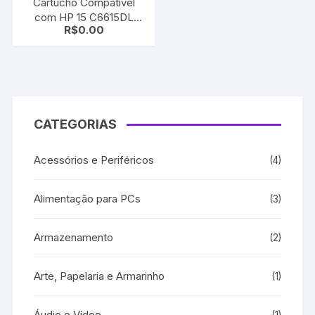
Cartucho Compatível
com HP 15 C6615DL
R$
0.00
Black | Deskjet 810/ 812/
825/ 840/ 841/ 842/ 843/
845/ 920
CATEGORIAS
Acessórios e Periféricos
(4)
Alimentação para PCs
(3)
Armazenamento
(2)
Arte, Papelaria e Armarinho
(1)
Áudio e Vídeo