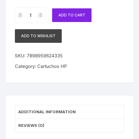
Cartucho
ADD TO CART
HP
10
Original
ADD TO WISHLIST
C4842A
Yellow
|
SKU:
7898959624335
GA
Category:
Cartuchos HP
|
CAD
|
2000C
|
2500C
ADDITIONAL INFORMATION
quantity
REVIEWS (0)