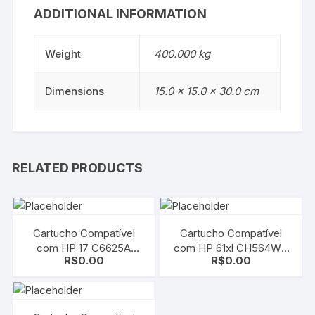
ADDITIONAL INFORMATION
Weight
400.000 kg
Dimensions
15.0 × 15.0 × 30.0 cm
RELATED PRODUCTS
Cartucho Compatível
Cartucho Compatível
com HP 17 C6625A
com HP 61xl CH564WN
R$
0.00
R$
0.00
Color | Deskjet 825/
Color | Deskjet 3000 |
840/ 841/ 842/ 843/ 845
Deskjet 2000