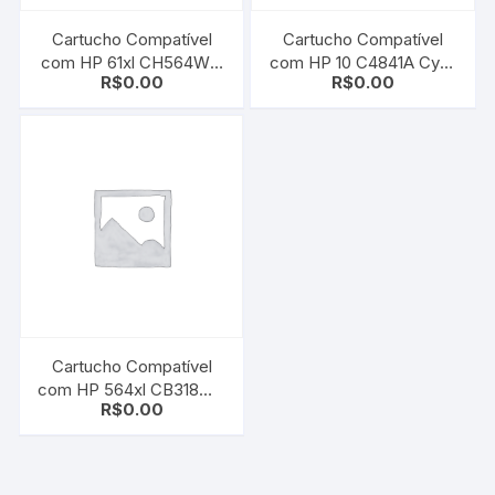
Cartucho Compatível
Cartucho Compatível
com HP 61xl CH564WN
com HP 10 C4841A Cyan
R$
0.00
R$
0.00
Color | Deskjet 3000 |
| Deskjet 2000c/
Deskjet 2000
2000cn/ 2000cse/
2000cxi/ 2500c
Cartucho Compatível
com HP 564xl CB318WL
R$
0.00
| CB323WN Cyan |
B8550/ C6350/ C6380/
D5460/ D7560