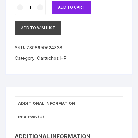
Cartucho
ADD TO CART
HP
10
Original
ADD TO WISHLIST
C4843A
Magenta
|
SKU:
7898959624338
GA
Category:
Cartuchos HP
|
CAD
|
2000C
|
2500C
ADDITIONAL INFORMATION
|
SEM
REVIEWS (0)
CAIXA
quantity
ADDITIONAL INFORMATION