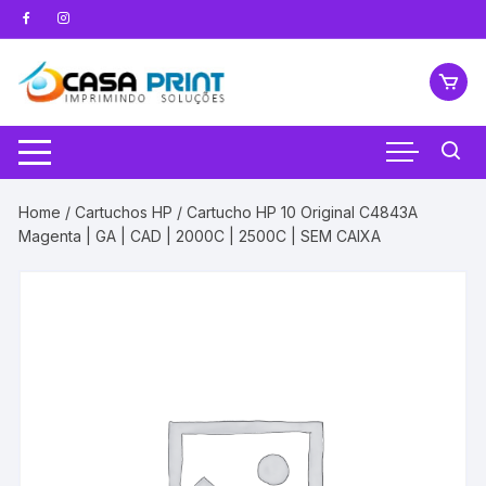
Pular
para
o
conteúdo
Home
/
Cartuchos HP
/ Cartucho HP 10 Original C4843A
Magenta | GA | CAD | 2000C | 2500C | SEM CAIXA