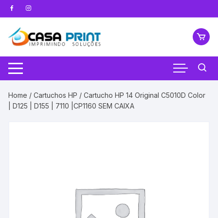
Pular
para
o
conteúdo
Home
/
Cartuchos HP
/ Cartucho HP 14 Original C5010D Color
| D125 | D155 | 7110 |CP1160 SEM CAIXA