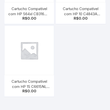
Cartucho Compatível
Cartucho Compatível
com HP 564xl CB316WL
com HP 10 C4843A
R$
0.00
R$
0.00
| CB684WN Black |
Magenta | 2000c/
B8550/ C6350/ C6380/
2000cn/ 2000cse/
D5460/ D7560
2000cxi/ 2500c
Cartucho Compatível
com HP 15 C6615NL
R$
0.00
Black | Deskjet 810/ 812/
825/ 840/ 841/ 842/ 843/
845/ 920