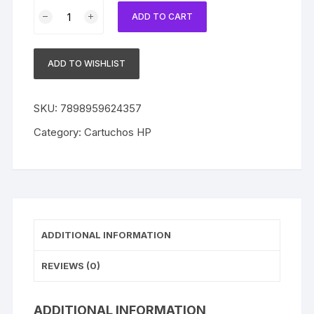
Cartucho
ADD TO CART
HP
14
Original
ADD TO WISHLIST
C5010D
Color
|
SKU:
7898959624357
D125
Category:
Cartuchos HP
|
D155
|
7110
|CP1160
SEM
ADDITIONAL INFORMATION
CAIXA
quantity
REVIEWS (0)
ADDITIONAL INFORMATION