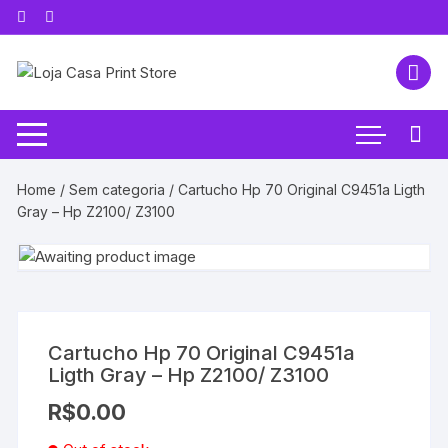
Pular
para
o
conteúdo
Home
/
Sem categoria
/ Cartucho Hp 70 Original C9451a Ligth
Gray – Hp Z2100/ Z3100
Cartucho Hp 70 Original C9451a
Ligth Gray – Hp Z2100/ Z3100
R$
0.00