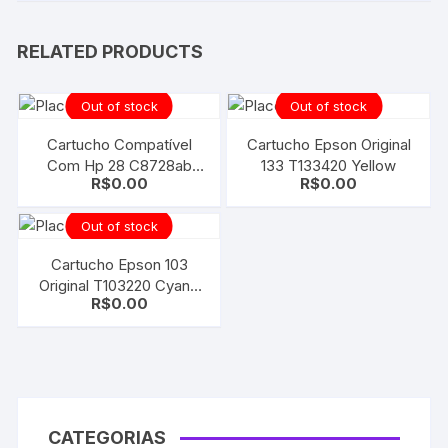
RELATED PRODUCTS
Out of stock
Out of stock
Cartucho Compatível
Cartucho Epson Original
Com Hp 28 C8728ab
133 T133420 Yellow
R$
0.00
R$
0.00
Color
Out of stock
Cartucho Epson 103
Original T103220 Cyan |
R$
0.00
Tx550w | T1110
CATEGORIAS