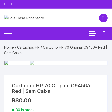
Pular
para
o
conteúdo
Home
/
Cartuchos HP
/ Cartucho HP 70 Original C9456A Red |
Sem Caixa
Cartucho HP 70 Original C9456A
Red | Sem Caixa
R$
0.00
30 in stock