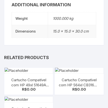
ADDITIONAL INFORMATION
Weight
1000.000 kg
Dimensions
15.0 × 15.0 × 30.0 cm
RELATED PRODUCTS
Cartucho Compatível
Cartucho Compatível
com HP 49xl 51649A
com HP 564xl CB316WL
R$
0.00
R$
0.00
Color | Deskjet 350/
| CB684WN Black |
600/ 610/ 612/ 630/ 632
B8550/ C6350/ C6380/
D5460/ D7560