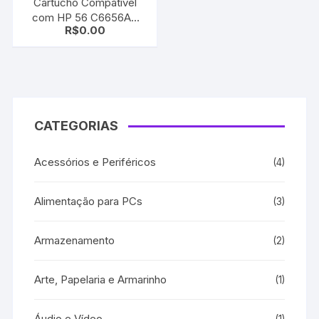
Cartucho Compatível
com HP 56 C6656AB
R$
0.00
Black | Deskjet 450 /
5150 / 5550 / 5650 /
5850 / 9650 / 9670
CATEGORIAS
Acessórios e Periféricos
(4)
Alimentação para PCs
(3)
Armazenamento
(2)
Arte, Papelaria e Armarinho
(1)
Áudio e Vídeo