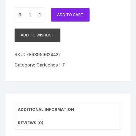
Cartucho
ADD TO CART
HP
70
Original
ADD TO WISHLIST
C9456A
Red
|
SKU:
7898959624422
Sem
Category:
Cartuchos HP
Caixa
quantity
ADDITIONAL INFORMATION
REVIEWS (0)