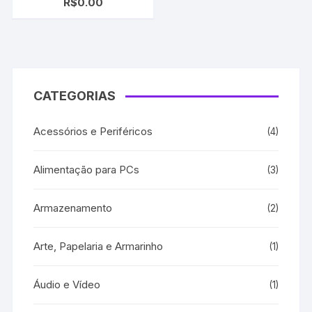
R$
0.00
Color | Deskjet 825/
840/ 841/ 842/ 843/ 845
CATEGORIAS
Acessórios e Periféricos
(4)
Alimentação para PCs
(3)
Armazenamento
(2)
Arte, Papelaria e Armarinho
(1)
Áudio e Vídeo
(1)