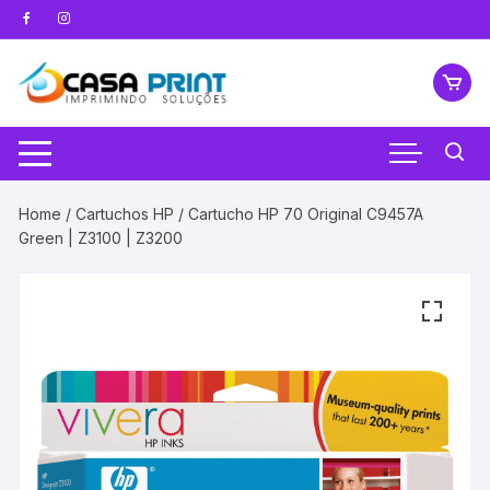
Pular
para
o
conteúdo
Home
/
Cartuchos HP
/ Cartucho HP 70 Original C9457A
Green | Z3100 | Z3200