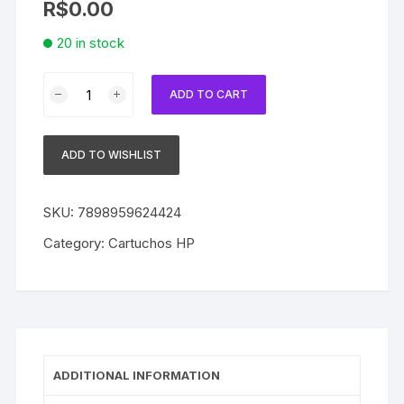
R$
0.00
20 in stock
Cartucho
ADD TO CART
HP
70
Original
ADD TO WISHLIST
C9457A
Green
|
SKU:
7898959624424
Z3100
Category:
Cartuchos HP
|
Z3200
quantity
ADDITIONAL INFORMATION