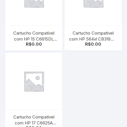
Cartucho Compatível
Cartucho Compatível
com HP 15 C6615DL
com HP 564xl CB319WL
R$
0.00
R$
0.00
Black | Deskjet 810/ 812/
| CB324WN Magenta |
825/ 840/ 841/ 842/ 843/
B8550/ C6350/ C6380/
845/ 920
D5460/ D7560
Cartucho Compatível
com HP 17 C6625A