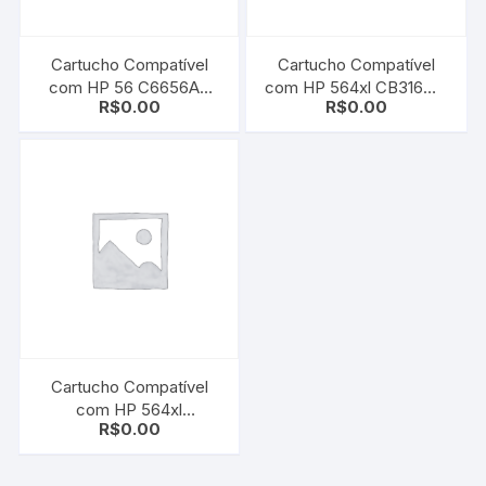
Cartucho Compatível
Cartucho Compatível
com HP 56 C6656AB
com HP 564xl CB316WL
R$
0.00
R$
0.00
Black | Deskjet 450 /
| CB684WN Black |
5150 / 5550 / 5650 /
B8550/ C6350/ C6380/
5850 / 9650 / 9670
D5460/ D7560
Cartucho Compatível
com HP 564xl
R$
0.00
CB320WL | CB325WN
Yellow | B8550/ C6350/
C6380/ D5460