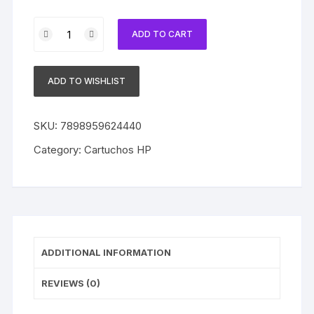
Cartucho
ADD TO CART
HP
72
Original
ADD TO WISHLIST
C9403A
Matte
Black
SKU:
7898959624440
|
Category:
Cartuchos HP
T795
|
T1300
|
T2300
quantity
ADDITIONAL INFORMATION
REVIEWS (0)