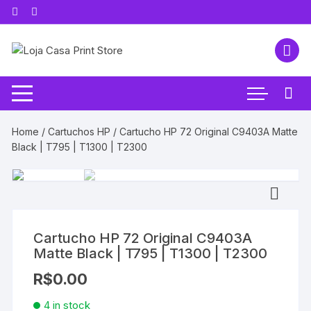
Pular
para
o
conteúdo
Home
/
Cartuchos HP
/ Cartucho HP 72 Original C9403A Matte
Black | T795 | T1300 | T2300
Cartucho HP 72 Original C9403A
Matte Black | T795 | T1300 | T2300
R$
0.00
4 in stock