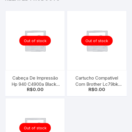
Out of stock
Out of stock
Cabeça De Impressão
Cartucho Compatível
Hp 940 C4900a Black |
Com Brother Lc79bk
R$
0.00
R$
0.00
Yellow | 8000 8500
Black
Out of stock