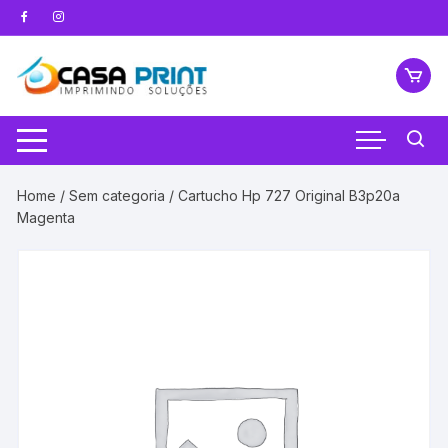
Pular
para
o
conteúdo
Home
/
Sem categoria
/ Cartucho Hp 727 Original B3p20a
Magenta