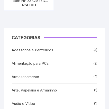
com HP 23 C1823D
R$
0.00
Color |Deskjet 810/ 830/
880/ 890/ 895/ 1120
CATEGORIAS
Acessórios e Periféricos
(4)
Alimentação para PCs
(3)
Armazenamento
(2)
Arte, Papelaria e Armarinho
(1)
Áudio e Vídeo
(1)