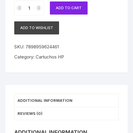
Cartucho
ADD TO CART
HP
80
Original
ADD TO WISHLIST
C4846A
Cyan
quantity
SKU:
7898959624461
Category:
Cartuchos HP
ADDITIONAL INFORMATION
REVIEWS (0)
ADDITIONAL INFORMATION