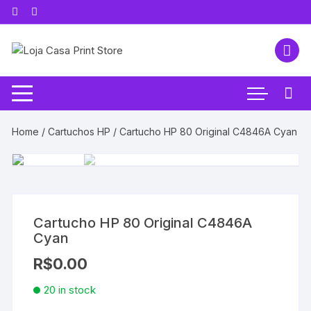
Pular
para
o
conteúdo
Home
/
Cartuchos HP
/ Cartucho HP 80 Original C4846A Cyan
Cartucho HP 80 Original C4846A
Cyan
R$
0.00
20 in stock