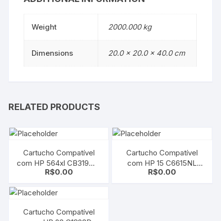
Weight
2000.000 kg
Dimensions
20.0 × 20.0 × 40.0 cm
RELATED PRODUCTS
Cartucho Compatível
Cartucho Compatível
com HP 564xl CB319WL
com HP 15 C6615NL
R$
0.00
R$
0.00
| CB324WN Magenta |
Black | Deskjet 810/ 812/
B8550/ C6350/ C6380/
825/ 840/ 841/ 842/ 843/
D5460/ D7560
845/ 920
Cartucho Compatível