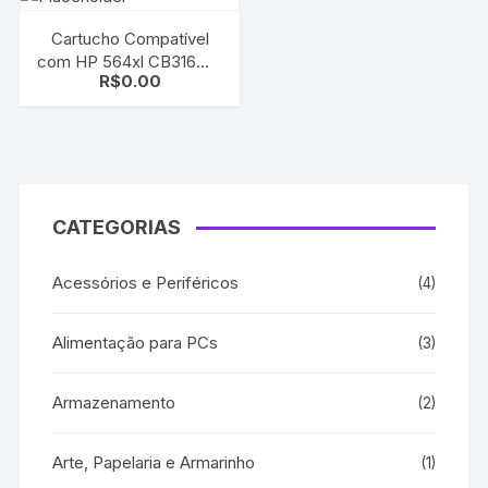
Cartucho Compatível
com HP 564xl CB316WL
R$
0.00
| CB684WN Black |
B8550/ C6350/ C6380/
D5460/ D7560
CATEGORIAS
Acessórios e Periféricos
(4)
Alimentação para PCs
(3)
Armazenamento
(2)
Arte, Papelaria e Armarinho
(1)