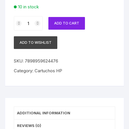
10 in stock
Cartucho
ADD TO CART
HP
82
Original
ADD TO WISHLIST
C4911A
Cyan
|
SKU:
7898959624476
500ps
Category:
Cartuchos HP
|
510ps
|
800ps
Sem
Caixa
ADDITIONAL INFORMATION
quantity
REVIEWS (0)