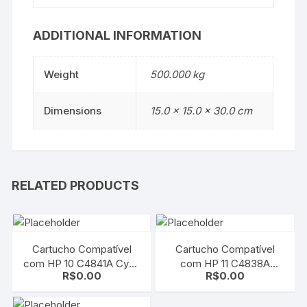
ADDITIONAL INFORMATION
Weight
500.000 kg
Dimensions
15.0 × 15.0 × 30.0 cm
RELATED PRODUCTS
Cartucho Compatível
Cartucho Compatível
com HP 10 C4841A Cyan
com HP 11 C4838A
R$
0.00
R$
0.00
| Deskjet 2000c/
Yellow | Deskjet 10/ 20/
2000cn/ 2000cse/
50/ 70/ 100/ 110/ 120/
2000cxi/ 2500c
9110