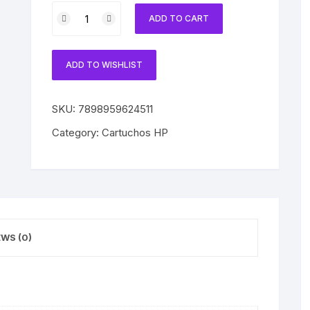
Cartucho
ADD TO CART
HP
91
Original
ADD TO WISHLIST
C9465A
Photo
Black
SKU:
7898959624511
|
Category:
Cartuchos HP
Z6100
|
Z6100ps
quantity
EWS (0)