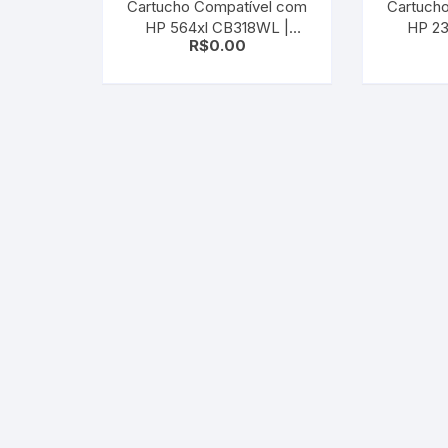
Cartucho Compatível com
Cartuch
HP 564xl CB318WL |
HP 23
R$
0.00
CB323WN Cyan | B8550/
|Deskje
C6350/ C6380/ D5460/
89
D7560