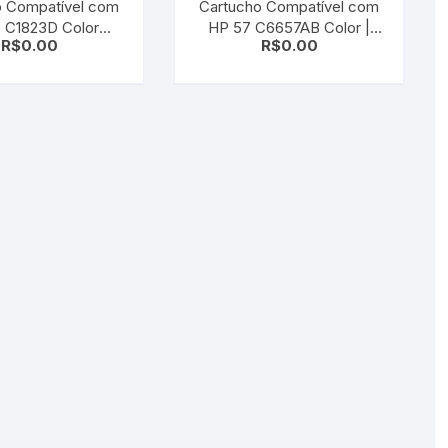
o Compatível com
Cartucho Compatível com
 C1823D Color
HP 57 C6657AB Color |
R$
0.00
R$
0.00
t 810/ 830/ 880/
Deskjet 5550/ 5650/
0/ 895/ 1120
450ci/ 450cbi/ 9650