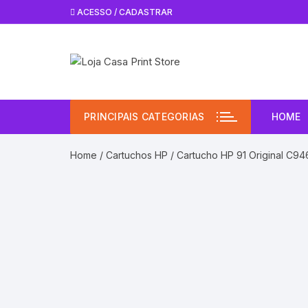
Pular
ACESSO / CADASTRAR
para
o
conteúdo
PRINCIPAIS CATEGORIAS
HOME
Home
/
Cartuchos HP
/ Cartucho HP 91 Original C94