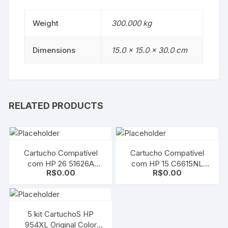
Weight
300.000 kg
Dimensions
15.0 × 15.0 × 30.0 cm
RELATED PRODUCTS
Cartucho Compatível
Cartucho Compatível
com HP 26 51626A
com HP 15 C6615NL
R$
0.00
R$
0.00
Black | Deskjet 400/
Black | Deskjet 810/ 812/
420/ 500/ 510/ 520/ 540
825/ 840/ 841/ 842/ 843/
845/ 920
5 kit CartuchoS HP
954XL Original Color