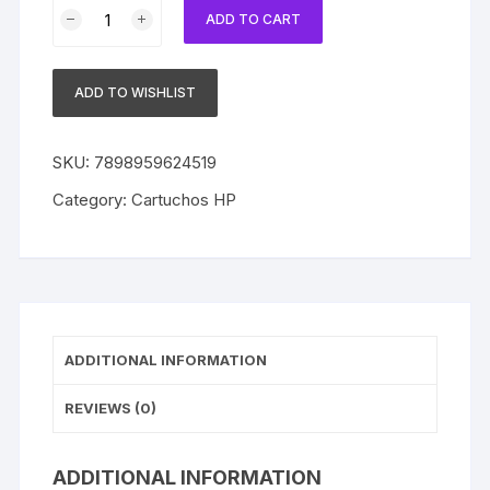
Cartucho
ADD TO CART
HP
920
Original
ADD TO WISHLIST
CD971AL
Black
|
SKU:
7898959624519
6000
Category:
Cartuchos HP
|
6500
|
7000
|
7500
ADDITIONAL INFORMATION
quantity
REVIEWS (0)
ADDITIONAL INFORMATION