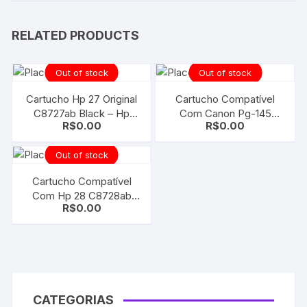
RELATED PRODUCTS
Out of stock
Out of stock
Cartucho Hp 27 Original
Cartucho Compatível
C8727ab Black – Hp
Com Canon Pg-145
R$
0.00
R$
0.00
3320 4315 1311
Pg145 Black | Mg2910
Out of stock
Cartucho Compatível
Com Hp 28 C8728ab
R$
0.00
Color
CATEGORIAS