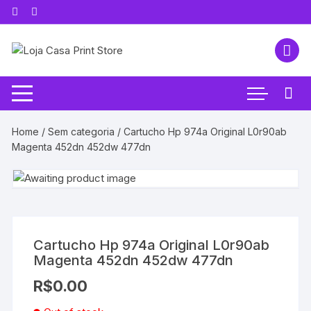
Pular
para
o
conteúdo
Home
/
Sem categoria
/ Cartucho Hp 974a Original L0r90ab
Magenta 452dn 452dw 477dn
Cartucho Hp 974a Original L0r90ab
Magenta 452dn 452dw 477dn
R$
0.00