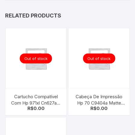
RELATED PRODUCTS
Out of stock
Out of stock
Cartucho Compatível
Cabeça De Impressão
Com Hp 971xl Cn627am
Hp 70 C9404a Matte
R$
0.00
R$
0.00
Magenta
Black | Cyan | Z2100 –
Preto