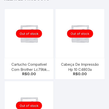
Out of stock
Out of stock
Cartucho Compatível
Cabeça De Impressão
Com Brother Lc79bk
Hp 10 C4803a
R$
0.00
R$
0.00
Black
Out of stock