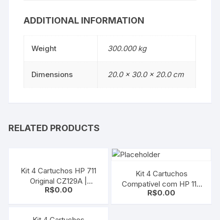
ADDITIONAL INFORMATION
Weight
300.000 kg
Dimensions
20.0 × 30.0 × 20.0 cm
RELATED PRODUCTS
Kit 4 Cartuchos HP 711
Kit 4 Cartuchos
Original CZ129A |
Compatível com HP 11 |
R$
0.00
CZ130A | CZ131A |
R$
0.00
HP 82 Ch565a | C4911a |
CZ132A | CMYK | T120 |
C4912a | C4913a 500 510
T520
800 810 815 820
Kit 4 Cartuchos