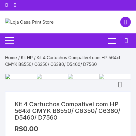
Pular
para
o
conteúdo
Home
/
Kit HP
/ Kit 4 Cartuchos Compatível com HP 564xl
CMYK B8550/ C6350/ C6380/ D5460/ D7560
Kit 4 Cartuchos Compatível com HP
564xl CMYK B8550/ C6350/ C6380/
D5460/ D7560
R$
0.00