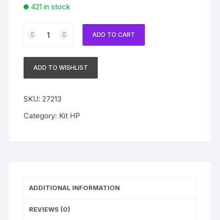
421 in stock
Kit
ADD TO CART
4
Cartuchos
Compatível
ADD TO WISHLIST
com
HP
564xl
SKU:
27213
CMYK
Category:
Kit HP
B8550/
C6350/
C6380/
D5460/
D7560
quantity
ADDITIONAL INFORMATION
REVIEWS (0)