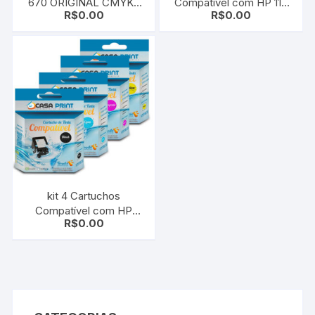
670 ORIGINAL CMYK |
Compatível com HP 11 |
R$
0.00
R$
0.00
4615 | 4625 | 5525
HP 82 Ch565a | C4911a |
C4912a | C4913a 500 510
800 810 815 820
kit 4 Cartuchos
Compatível com HP
R$
0.00
970xl 971xl OJ PRO
X476DW OJ PRO
X451DW