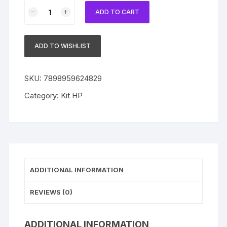
Kit
ADD TO CART
4
Cartuchos
HP
ADD TO WISHLIST
981YC
Original
|LOR17YC|LOR18YC|LOR19YC|LOR20YC|
SKU:
7898959624829
BK,Y,C,M
Category:
Kit HP
quantity
ADDITIONAL INFORMATION
REVIEWS (0)
ADDITIONAL INFORMATION