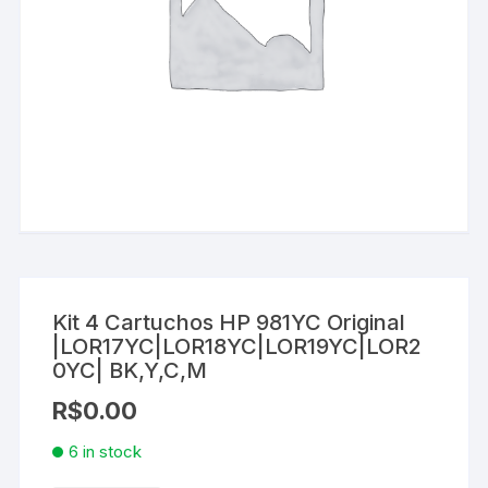
Kit 4 Cartuchos HP 981YC Original
|LOR17YC|LOR18YC|LOR19YC|LOR2
0YC| BK,Y,C,M
R$
0.00
6 in stock