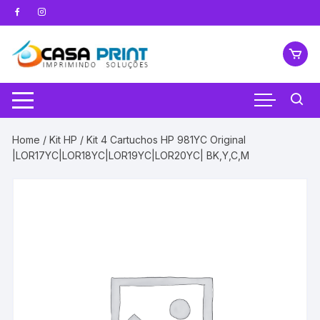
Pular
para
o
conteúdo
Home
/
Kit HP
/ Kit 4 Cartuchos HP 981YC Original
|LOR17YC|LOR18YC|LOR19YC|LOR20YC| BK,Y,C,M