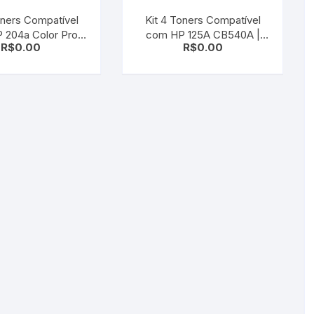
oners Compatível
Kit 4 Toners Compatível
 204a Color Pro
com HP 125A CB540A |
R$
0.00
R$
0.00
4a M181 – Cf510a
CB541A | CB542A |
 CF512a CF513a
CB543A | CMYK | CP1215 |
CM1312 | CP1515