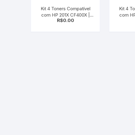
Kit 4 Toners Compatível
Kit 4 T
com HP 201X CF400X |
com HP
R$
0.00
CF401X | CF402X |
M180 M15
CF403X | M252 | M277
CF511a