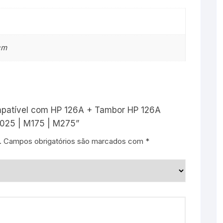
+
CE314A
CP1025
|
cm
M175
|
M275
quantity
Compatível com HP 126A + Tambor HP 126A
1025 | M175 | M275”
.
Campos obrigatórios são marcados com
*