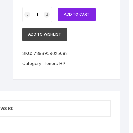
Kit
ADD TO CART
4
Toners
Compatível
ADD TO WISHLIST
com
HP
126A
SKU:
7898959625082
+
Category:
Toners HP
Tambor
HP
126A
CE310A
|
11A
EWS (0)
|
12A
|
13A