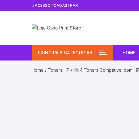
Pular
ACESSO / CADASTRAR
para
o
conteúdo
PRINCIPAIS CATEGORIAS
HOME
Home
/
Toners HP
/ Kit 4 Toners Compatível com HP