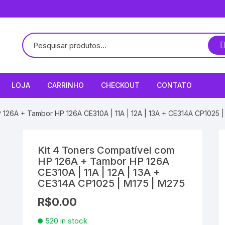
LOJA
CARRINHO
CHECKOUT
CONTATO
 126A + Tambor HP 126A CE310A | 11A | 12A | 13A + CE314A CP1025 
Kit 4 Toners Compatível com
HP 126A + Tambor HP 126A
CE310A | 11A | 12A | 13A +
CE314A CP1025 | M175 | M275
R$
0.00
520 in stock