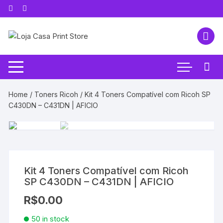
Pular
para
o
conteúdo
Home
/
Toners Ricoh
/ Kit 4 Toners Compatível com Ricoh SP
C430DN – C431DN | AFICIO
Kit 4 Toners Compatível com Ricoh
SP C430DN – C431DN | AFICIO
R$
0.00
50 in stock