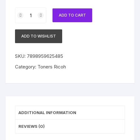
Kit
ADD TO CART
4
Toners
Compatível
ADD TO WISHLIST
com
Ricoh
SP
SKU:
7898959625485
C430DN
Category:
Toners Ricoh
-
C431DN
|
AFICIO
quantity
ADDITIONAL INFORMATION
REVIEWS (0)