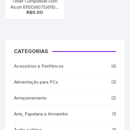
Toner Compatível com
Ricoh 6110D/6075/6110D
R$
0.00
Black Aficio 1060 | MP
6001 | 2051 | MP 5500 |
MP 9001 | 841332
CATEGORIAS
Acessórios e Periféricos
(4)
Alimentação para PCs
(3)
Armazenamento
(2)
Arte, Papelaria e Armarinho
(1)
Áudio e Vídeo