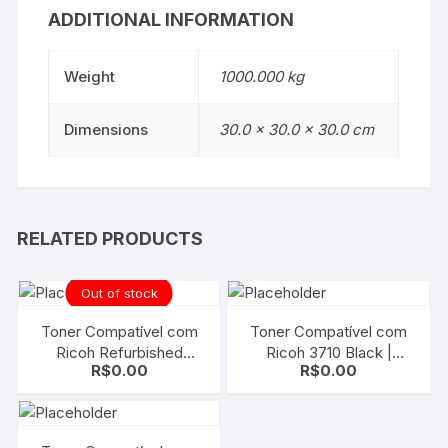
ADDITIONAL INFORMATION
Weight
1000.000 kg
Dimensions
30.0 × 30.0 × 30.0 cm
RELATED PRODUCTS
Out of stock
Toner Compatível com
Toner Compatível com
Ricoh Refurbished
Ricoh 3710 Black |
R$
0.00
R$
0.00
SP4100 | SP 4100 Black
3710DN | SP3710SF |
Ricoh Afício SP4100 |
SP3710
SP4210 | SP4310 |
406997