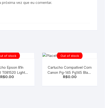
a próxima vez que eu comentar.
ut of stock
Out of stock
cho Epson 81n
Cartucho Compatível Com
al T081520 Light
Canon Pg-145 Pg145 Black
R$
0.00
R$
0.00
Cyan
| Mg2910