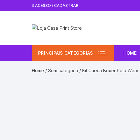
Pular
ACESSO / CADASTRAR
para
o
conteúdo
PRINCIPAIS CATEGORIAS
HOME
Home
/
Sem categoria
/ Kit Cueca Boxer Polo Wear C