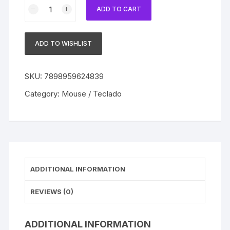
Kit
ADD TO CART
Teclado
e
Mouse
ADD TO WISHLIST
Sem
Fio
BRIGHT
SKU:
7898959624839
NOVO
Category:
Mouse / Teclado
quantity
ADDITIONAL INFORMATION
REVIEWS (0)
ADDITIONAL INFORMATION