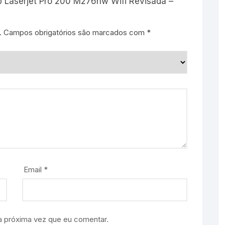
 Hp Laserjet Pro 200 M276nw Wifi Revisada –
.
Campos obrigatórios são marcados com
*
Email
*
a próxima vez que eu comentar.