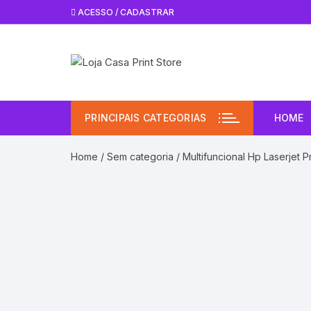
Pular
ACESSO / CADASTRAR
para
o
conteúdo
PRINCIPAIS CATEGORIAS
HOME
Home
/
Sem categoria
/ Multifuncional Hp Laserjet 