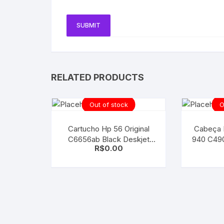
RELATED PRODUCTS
Out of stock
O
Cartucho Hp 56 Original
Cabeça 
C6656ab Black Deskjet
940 C490
R$
0.00
9680 Fax 1240
|