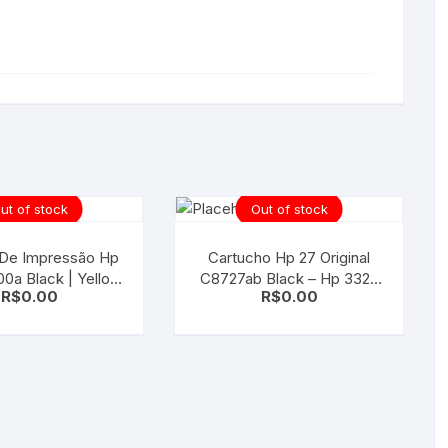
ut of stock
Out of stock
De Impressão Hp
Cartucho Hp 27 Original
0a Black | Yellow
C8727ab Black – Hp 3320
R$
0.00
R$
0.00
 8000 8500
4315 1311