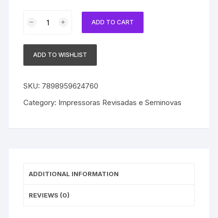
Multifuncional
ADD TO CART
HP
LaserJet
Pro
ADD TO WISHLIST
500
MFP
M570dn
SKU:
7898959624760
Color
Category:
Impressoras Revisadas e Seminovas
-
Revisada
com
Garantia
quantity
ADDITIONAL INFORMATION
REVIEWS (0)