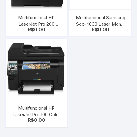
Multifuncional HP
Multifuncional Samsung
LaserJet Pro 200
Scx-4833 Laser Mono,
R$
0.00
R$
0.00
M276NW Color Rede/
Copia, Digitaliza e Fax –
Wireless e ePrint
Revisada +Toner
REVISADA
Multifuncional HP
LaserJet Pro 100 Color
R$
0.00
M175NW MFP Rede,
Wireless e ePrint
Revisada com Garantia