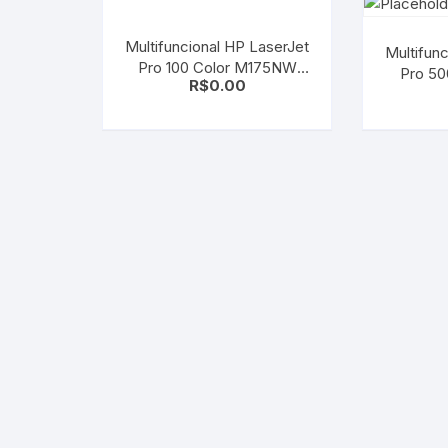
Multifuncional HP LaserJet
Multifun
Pro 100 Color M175NW
Pro 5
R$
0.00
MFP Rede, Wireless e
Color 
ePrint Revisada com
Garantia