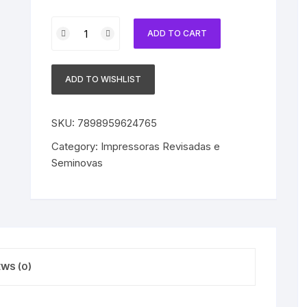
Multifuncional
ADD TO CART
Samsung
SL-
M4070FR
ADD TO WISHLIST
Laser
Mono,
Copia,
SKU:
7898959624765
Digitaliza
Category:
Impressoras Revisadas e
e
Seminovas
Fax
-
Revisada
+Toner
quantity
EWS (0)