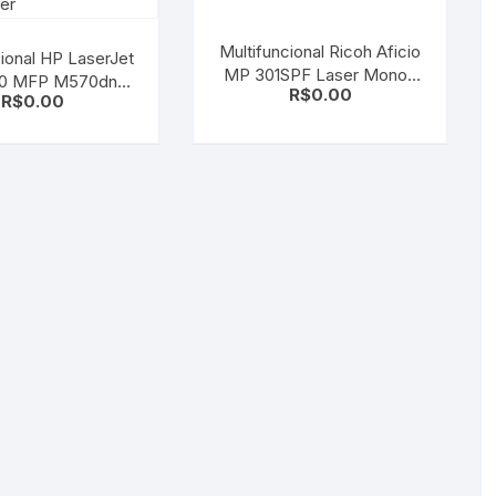
Multifuncional Ricoh Aficio
cional HP LaserJet
MP 301SPF Laser Mono |
00 MFP M570dn
R$
0.00
Duplex | Rede | SEMINOVA
R$
0.00
– Revisada com
Garantia