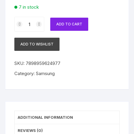
7 in stock
Multifuncional
ADD TO CART
Samsung
Xpress
SL-
ADD TO WISHLIST
M2070W
Laser
Preto
SKU:
7898959624977
e
Category:
Samsung
Branco
WIFI
revisada
quantity
ADDITIONAL INFORMATION
REVIEWS (0)