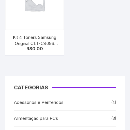
Kit 4 Toners Samsung
Original CLT-C409S
R$
0.00
K409S – M409S Y409S
CLP-315 | CLX-3170 |
CLX-3175
CATEGORIAS
Acessórios e Periféricos
(4)
Alimentação para PCs
(3)