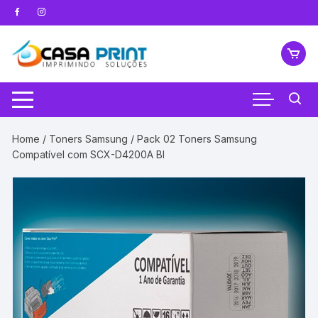
Pular
para
o
conteúdo
Home
/
Toners Samsung
/ Pack 02 Toners Samsung
Compatível com SCX-D4200A Bl