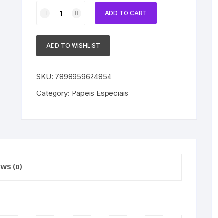
Papel
ADD TO CART
A4
Casa
Print
ADD TO WISHLIST
Sublimação
-
500
SKU:
7898959624854
Folhas
Category:
Papéis Especiais
Alta
Definição
quantity
EWS (0)