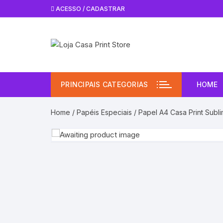
Pular
ACESSO / CADASTRAR
para
o
conteúdo
PRINCIPAIS CATEGORIAS
HOME
Home
/
Papéis Especiais
/ Papel A4 Casa Print Subli