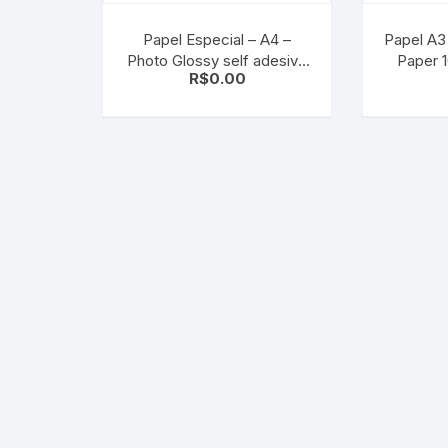
Papel Especial – A4 –
Papel A3 
Photo Glossy self adesive
Paper 1
R$
0.00
adesivo – 20 Fls
Folhas c