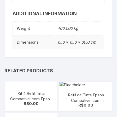
ADDITIONAL INFORMATION
Weight
400.000 kg
Dimensions
15.0 × 15.0 × 30.0 cm
RELATED PRODUCTS
Kit 4 Refil Tinta
Refil de Tinta Epson
Compatível com Epson
Compatível com
R$
0.00
Universal CMYK 100ml
R$
0.00
T504420AL Yellow |
Corante
L4150 L4160 L6191 L6161
L6171