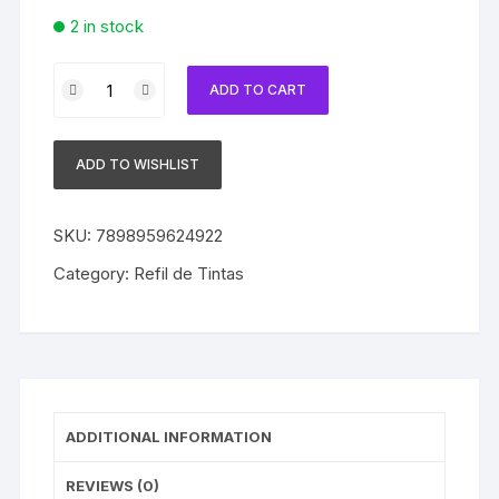
2 in stock
Refil
ADD TO CART
de
Tinta
Epson
ADD TO WISHLIST
Compatível
com
T504120AL
SKU:
7898959624922
Black
Category:
Refil de Tintas
|
L4150
L4160
L6191
L6161
L6171
ADDITIONAL INFORMATION
quantity
REVIEWS (0)