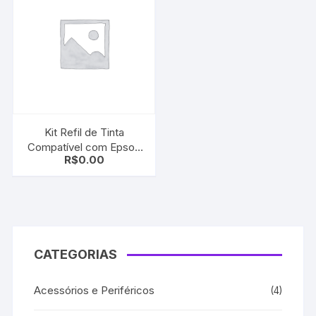
Kit Refil de Tinta
Compatível com Epson
R$
0.00
T504 CMYK L4150
L4160 L6191 L6161 L6171
CATEGORIAS
Acessórios e Periféricos
(4)