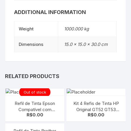
ADDITIONAL INFORMATION
Weight
1000.000 kg
Dimensions
15.0 × 15.0 × 30.0 cm
RELATED PRODUCTS
Out of stock
Refil de Tinta Epson
Kit 4 Refis de Tinta HP
Compatível com
Original GT52 GT53
R$
0.00
R$
0.00
T606500 LIGHT CYAN |
CMYK M0H54AL
STYLUS PRO 4800 |
M0H55AL M0H56
4880 | 500ML
ALM0H57AL
Refil de Tinta Brother