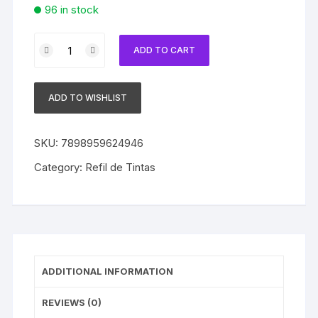
96 in stock
Refil
ADD TO CART
Tinta
Compatível
com
ADD TO WISHLIST
Epson
Universal
Corante
SKU:
7898959624946
Light
Category:
Refil de Tintas
Magenta
100ml
quantity
ADDITIONAL INFORMATION
REVIEWS (0)