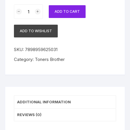
Toner
ADD TO CART
Brother
Original
TN-
ADD TO WISHLIST
1060
TN1060
Black
SKU:
7898959625031
HL-
Category:
Toners Brother
1110
|
DCP-
1512
|
MFC-
ADDITIONAL INFORMATION
1810
quantity
REVIEWS (0)