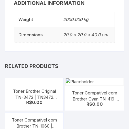
ADDITIONAL INFORMATION
Weight
2000.000 kg
Dimensions
20.0 × 20.0 × 40.0 cm
RELATED PRODUCTS
Toner Brother Original
Toner Compatível com
TN-3472 | TN3472
Brother Cyan TN-419 |
R$
0.00
Black | L5102 L6202
R$
0.00
tn419 | 413 416 L8610
DCP-L5502DN
L8900 L9570
L5602DN MFC-
Toner Compatível com
L5902DN L6702DN
Brother TN-1060 |