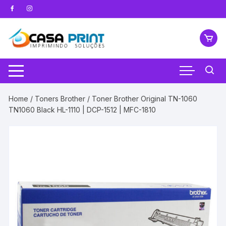
Pular
para
o
conteúdo
Home
/
Toners Brother
/ Toner Brother Original TN-1060
TN1060 Black HL-1110 | DCP-1512 | MFC-1810