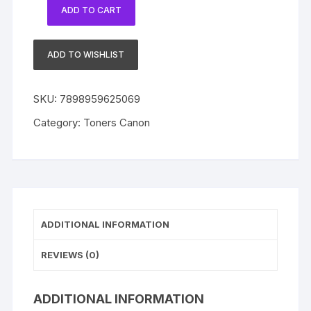
ADD TO CART
Toner
Canon
Original
ADD TO WISHLIST
GPR-
54
SKU:
7898959625069
GPR54
BLACK
Category:
Toners Canon
|
IR1435
IR1435i
IR1435IF
quantity
ADDITIONAL INFORMATION
REVIEWS (0)
ADDITIONAL INFORMATION