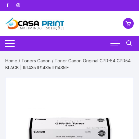
Pular
para
o
conteúdo
Home
/
Toners Canon
/ Toner Canon Original GPR-54 GPR54
BLACK | IR1435 IR1435i IR1435IF