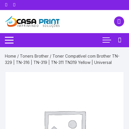
Pular
para
o
conteúdo
Home
/
Toners Brother
/ Toner Compatível com Brother TN-
329 | TN-316 | TN-319 | TN-311 TN319 Yellow | Universal