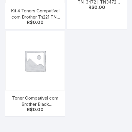
TN-3472 | TN3472
R$
0.00
Black | L5102 L6202
Kit 4 Toners Compatível
DCP-L5502DN
com Brother Tn221 TN-
L5602DN MFC-
R$
0.00
221BK | 221C | 221M |
L5902DN L6702DN
221Y | HL3140 |
DCP9020 | MFC9130
Toner Compatível com
Brother Black
R$
0.00
TN3472/3442
(DCP5652/HL5102)