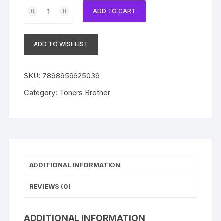
Toner
ADD TO CART
Compatível
com
Brother
ADD TO WISHLIST
TN-
329
|
SKU:
7898959625039
TN-
Category:
Toners Brother
316
|
TN-
319
|
TN-
ADDITIONAL INFORMATION
311
TN319
REVIEWS (0)
Yellow
|
Universal
ADDITIONAL INFORMATION